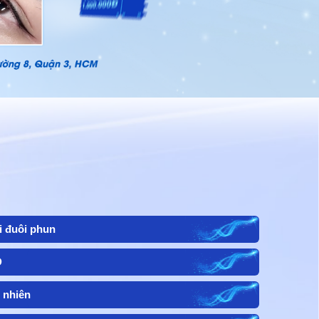
 đuôi phun
D
 nhiên