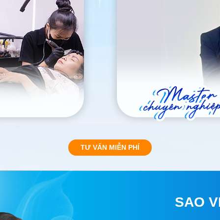
TƯ VẤN MIỄN PHÍ
SAO V