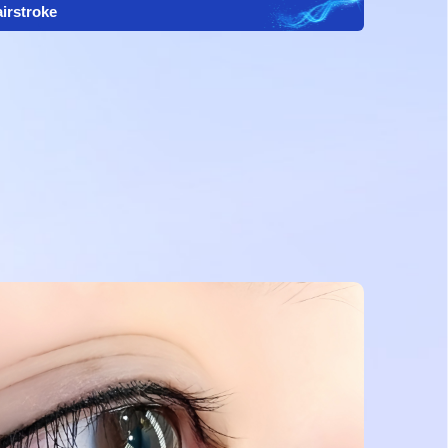
irstroke