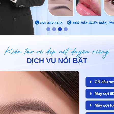
Kiến tạo vẻ đẹp nét duyên riêng
DỊCH VỤ NỔI BẬT
CN đầu sợi
Mày sợi 6
Mày sợi tự